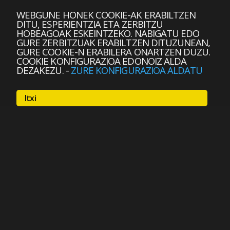
WEBGUNE HONEK COOKIE-AK ERABILTZEN
DITU, ESPERIENTZIA ETA ZERBITZU
HOBEAGOAK ESKEINTZEKO. NABIGATU EDO
GURE ZERBITZUAK ERABILTZEN DITUZUNEAN,
GURE COOKIE-N ERABILERA ONARTZEN DUZU.
COOKIE KONFIGURAZIOA EDONOIZ ALDA
DEZAKEZU.
-
ZURE KONFIGURAZIOA ALDATU
Itxi