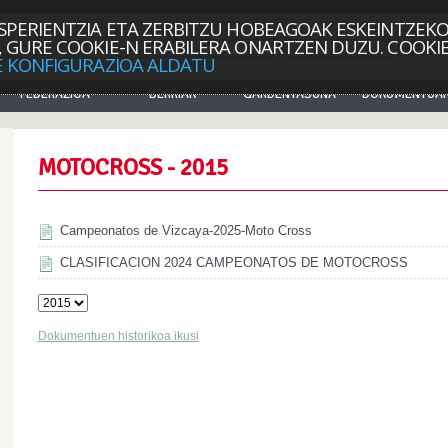
SPERIENTZIA ETA ZERBITZU HOBEAGOAK ESKEINTZEKO
 GURE COOKIE-N ERABILERA ONARTZEN DUZU. COOKI
Sartu
 KONFIGURAZIOA ALDATU
FEDERAZIOA
BERRIAK
GARDENTASUNA
DOKUMENTUA
MOTOCROSS - 2015
Campeonatos de Vizcaya-2025-Moto Cross
CLASIFICACION 2024 CAMPEONATOS DE MOTOCROSS
Dokumentuen historikoa ikusi