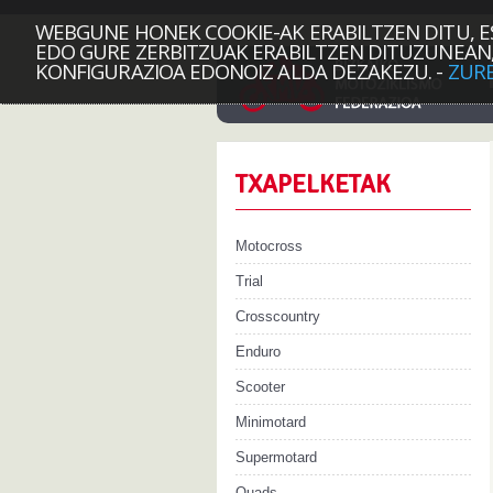
WEBGUNE HONEK COOKIE-AK ERABILTZEN DITU, E
EDO GURE ZERBITZUAK ERABILTZEN DITUZUNEAN,
KONFIGURAZIOA EDONOIZ ALDA DEZAKEZU.
-
ZURE
TXAPELKETAK
Motocross
Trial
Crosscountry
Enduro
Scooter
Minimotard
Supermotard
Quads