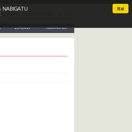
. NABIGATU
Itxi
E
 Intranetera
Pasahitza birsortu
eu
es
K
ESTEKAK
KONTAKTUA