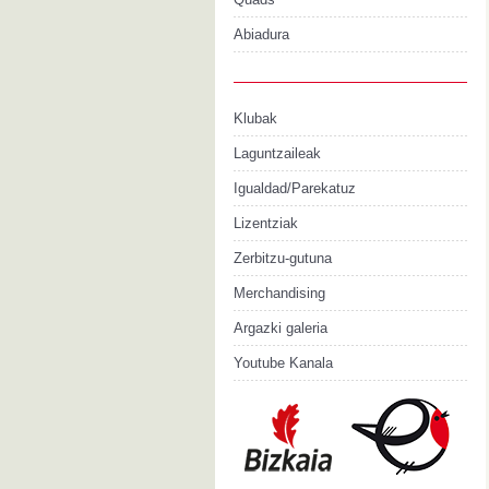
Abiadura
Klubak
Laguntzaileak
Igualdad/Parekatuz
Lizentziak
Zerbitzu-gutuna
Merchandising
Argazki galeria
Youtube Kanala