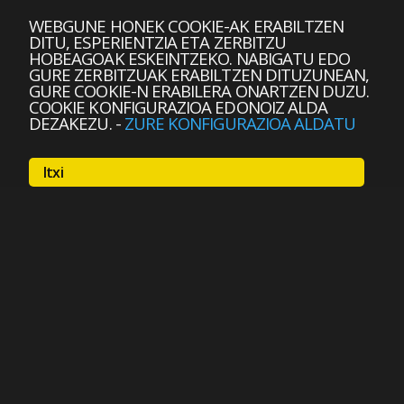
WEBGUNE HONEK COOKIE-AK ERABILTZEN
DITU, ESPERIENTZIA ETA ZERBITZU
HOBEAGOAK ESKEINTZEKO. NABIGATU EDO
GURE ZERBITZUAK ERABILTZEN DITUZUNEAN,
GURE COOKIE-N ERABILERA ONARTZEN DUZU.
COOKIE KONFIGURAZIOA EDONOIZ ALDA
DEZAKEZU.
-
ZURE KONFIGURAZIOA ALDATU
Itxi