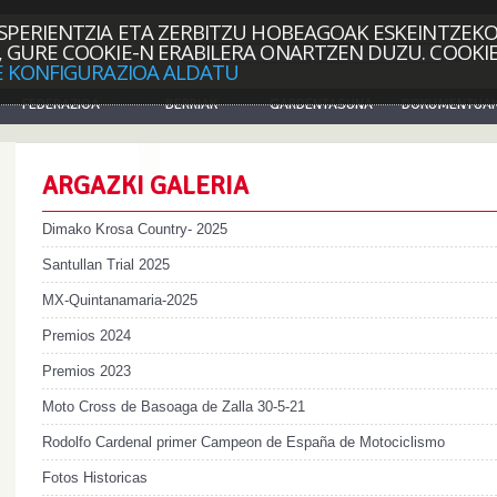
SPERIENTZIA ETA ZERBITZU HOBEAGOAK ESKEINTZEKO
 GURE COOKIE-N ERABILERA ONARTZEN DUZU. COOKI
Sartu
 KONFIGURAZIOA ALDATU
FEDERAZIOA
BERRIAK
GARDENTASUNA
DOKUMENTUA
ARGAZKI GALERIA
Dimako Krosa Country- 2025
Santullan Trial 2025
MX-Quintanamaria-2025
Premios 2024
Premios 2023
Moto Cross de Basoaga de Zalla 30-5-21
Rodolfo Cardenal primer Campeon de España de Motociclismo
Fotos Historicas