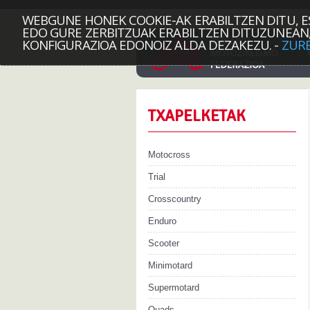
WEBGUNE HONEK COOKIE-AK ERABILTZEN DITU, E
EDO GURE ZERBITZUAK ERABILTZEN DITUZUNEAN,
KONFIGURAZIOA EDONOIZ ALDA DEZAKEZU.
-
ZURE
TXAPELKETAK
Motocross
Trial
Crosscountry
Enduro
Scooter
Minimotard
Supermotard
Quads