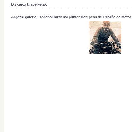
Bizkaiko txapelketak
Argazki galeria: Rodolfo Cardenal primer Campeon de España de Motoc