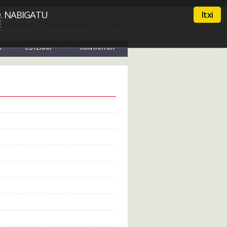
. NABIGATU
Itxi
E
 Intranetera
Pasahitza birsortu
eu
es
K
ESTEKAK
KONTAKTUA