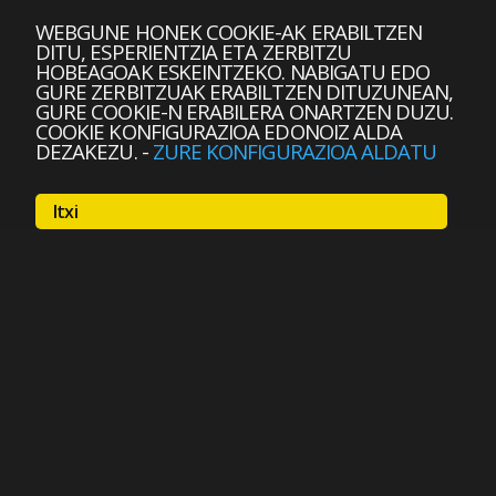
WEBGUNE HONEK COOKIE-AK ERABILTZEN
DITU, ESPERIENTZIA ETA ZERBITZU
HOBEAGOAK ESKEINTZEKO. NABIGATU EDO
GURE ZERBITZUAK ERABILTZEN DITUZUNEAN,
GURE COOKIE-N ERABILERA ONARTZEN DUZU.
COOKIE KONFIGURAZIOA EDONOIZ ALDA
DEZAKEZU.
-
ZURE KONFIGURAZIOA ALDATU
Itxi