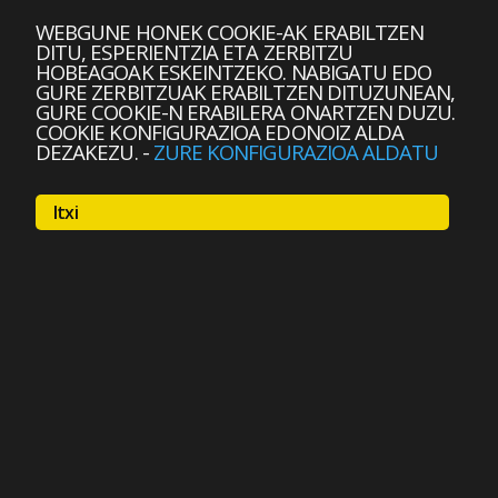
WEBGUNE HONEK COOKIE-AK ERABILTZEN
DITU, ESPERIENTZIA ETA ZERBITZU
HOBEAGOAK ESKEINTZEKO. NABIGATU EDO
GURE ZERBITZUAK ERABILTZEN DITUZUNEAN,
GURE COOKIE-N ERABILERA ONARTZEN DUZU.
COOKIE KONFIGURAZIOA EDONOIZ ALDA
DEZAKEZU.
-
ZURE KONFIGURAZIOA ALDATU
Itxi