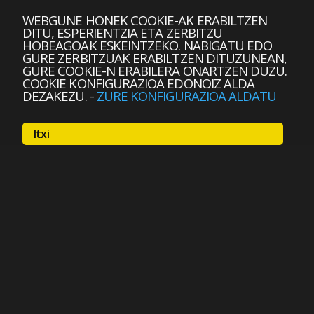
WEBGUNE HONEK COOKIE-AK ERABILTZEN
DITU, ESPERIENTZIA ETA ZERBITZU
HOBEAGOAK ESKEINTZEKO. NABIGATU EDO
GURE ZERBITZUAK ERABILTZEN DITUZUNEAN,
GURE COOKIE-N ERABILERA ONARTZEN DUZU.
COOKIE KONFIGURAZIOA EDONOIZ ALDA
DEZAKEZU.
-
ZURE KONFIGURAZIOA ALDATU
Itxi